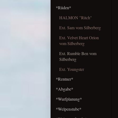
*Rüden*
HALMON "Ritch"
Ext. Sam vom Silberberg
Ext. Velvet Heart Orion
vom Silberberg
Ext. Rumble Ben vom
Silberberg
Ext. Youngster
*Rentner*
*Abgabe*
*Wurfplanung*
*Welpenstube*