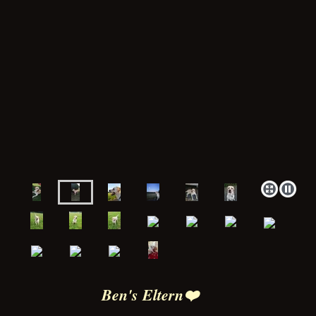
Ben's Eltern
❤️