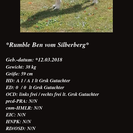
*Rumble Ben vom Silberberg*
Geb.-datum: *12.03.2018
Gewicht: 38 kg
Größe: 59 cm
HD: A 1 / A 1 lt Grsk Gutachter
ED: 0 / 0 lt Grsk Gutachter
OCD: links frei / rechts frei lt. Grsk Gutachter
prcd-PRA: N/N
cnm-HMLR: N/N
EIC: N/N
HNPK: N/N
RD/OSD: N/N