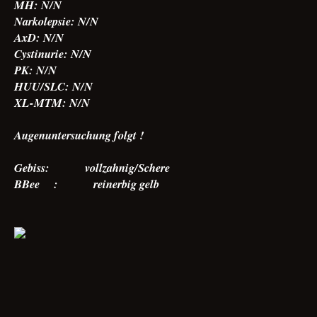
MH: N/N
Narkolepsie: N/N
AxD: N/N
Cystinurie: N/N
PK: N/N
HUU/SLC: N/N
XL-MTM: N/N
Augenuntersuchung folgt !
Gebiss: vollzahnig/Schere
BBee : reinerbig gelb